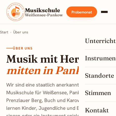
Musikschule
Probemonat
Weißensee-Pankow
Start
›
Über uns
Unterricht
ÜBER UNS
Musik mit Herz –
Instrumen
mitten in Pankow.
Standorte
Wir sind eine staatlich anerkannte
Stimmen
Musikschule für Weißensee, Pankow,
Prenzlauer Berg, Buch und Karow. Bei uns
lernen Kinder, Jugendliche und Erwachsene
Kontakt
singen oder ein Instrument spielen – Anfänger