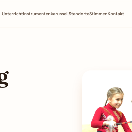
Unterricht
Instrumentenkarussell
Standorte
Stimmen
Kontakt
g