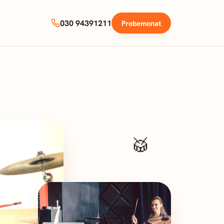
030 94391211
Probemonat
🥁