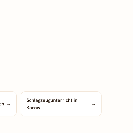
Schlagzeugunterricht in
ch
→
→
Karow