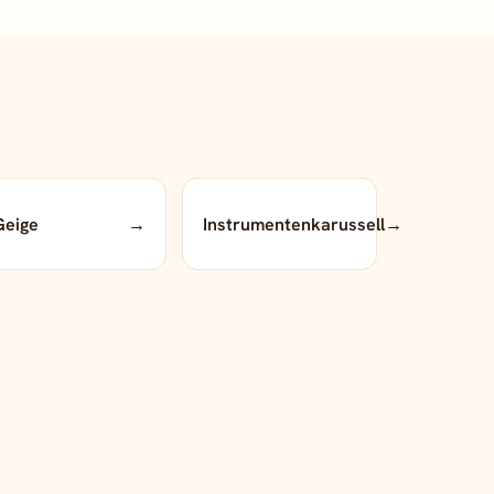
Geige
→
Instrumentenkarussell
→