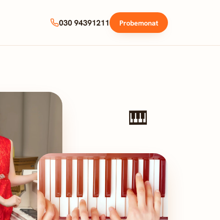
030 94391211
Probemonat
🎹