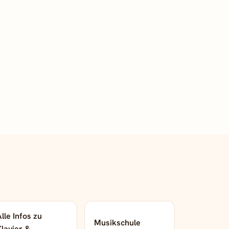
lle Infos zu
Musikschule
Klavier &
→
→