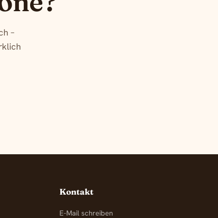
Töne?
ch –
rklich
Kontakt
E-Mail schreiben