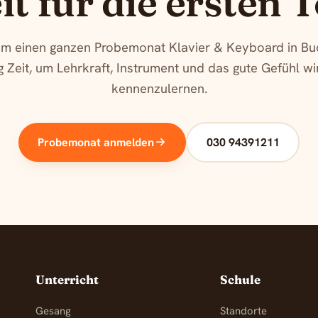
it für die ersten 
m einen ganzen Probemonat Klavier & Keyboard in Bu
 Zeit, um Lehrkraft, Instrument und das gute Gefühl wi
kennenzulernen.
Probemonat anmelden
030 94391211
Unterricht
Schule
Gesang
Standorte