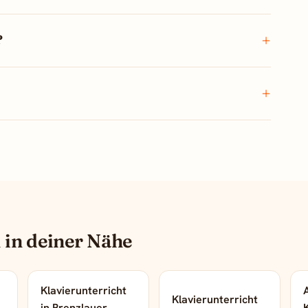
?
 in deiner Nähe
Klavierunterricht
A
Klavierunterricht
→
in Prenzlauer
→
→