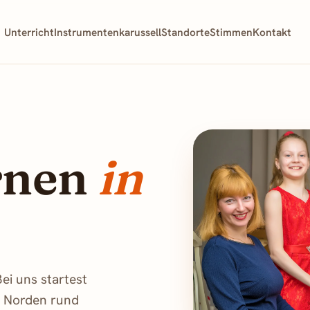
Unterricht
Instrumentenkarussell
Standorte
Stimmen
Kontakt
ernen
in
ei uns startest
n Norden rund